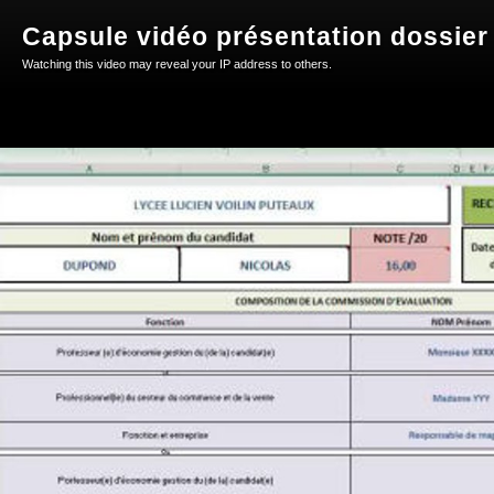
Capsule vidéo présentation dossier 
Watching this video may reveal your IP address to others.